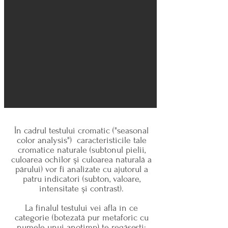
În cadrul testului cromatic ("seasonal
color analysis") caracteristicile tale
cromatice naturale (subtonul pielii,
culoarea ochilor și culoarea naturală a
părului) vor fi analizate cu ajutorul a
patru indicatori (subton, valoare,
intensitate și contrast).
La finalul testului vei afla în ce
categorie (botezată pur metaforic cu
numele unui anotimp) te regăsesti: