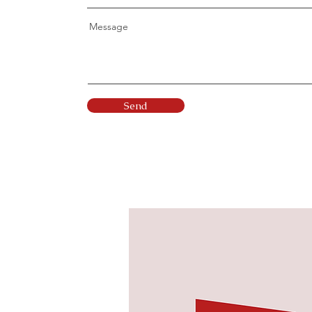
Message
Send