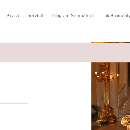
Acasă
Servicii
Program Semnătură
LakeComoSty
-mă