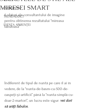
MIRESEI SMART
EVERGREEN
6 sfaturi ale consultantului de imagine 
TRENDADDICT
pentru obtinerea rezultatului "mireasa 
ESENȚA APARENȚEI
fabuloasa"
Indiferent de tipul de nuntă pe care îl ai în 
vedere, de la “nunta-de-basm-cu-500-de-
oaspeți-și-artificii” până la “nunta-simplă-cu-
doar-2-martori”, un lucru este sigur: 
vei dori 
să arăți fabulos
.