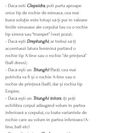
- Daca esti 
Clepsidra
, poti purta aproape 
orice tip de rochie de mireasa; cea mai 
bună soluție este totuși să-ți pui in valoare 
liniile sinuoase ale corpului tau cu o rochie 
tip sirenă sau “trumpet” (vezi poza);
- Dacă ești 
Dreptunghi
, ar trebui să-ți 
accentuezi latura feminină purtând o 
rochie tip A-line sau o rochie “de prințesă” 
(ball dress);
- Dacă ești un 
Triunghi
 (Pară), cea mai 
potrivita va fi și o rochie A-line sau o 
rochie de prințesă (ball), dar și rochia tip 
Empire;
- Dacă ești un 
Triunghi intors
, îți poți 
echilibra corpul adăugând volum in partea 
inferioară a corpului, cu toate variantele de 
rochie care au volum in partea inferioara (A-
line, ball etc)