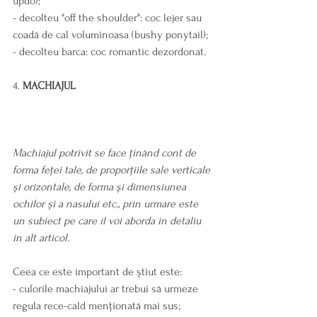
updo);
- decolteu "off the shoulder": coc lejer sau 
coadă de cal voluminoasa (bushy ponytail);
- decolteu barca: coc romantic dezordonat.
4. 
MACHIAJUL
Machiajul potrivit se face ținând cont de 
forma feței tale, de proporțiile sale verticale 
și orizontale, de forma și dimensiunea 
ochilor și a nasului etc., prin urmare este 
un subiect pe care îl voi aborda in detaliu 
in alt articol.
Ceea ce este important de știut este:
- culorile machiajului ar trebui să urmeze 
regula rece-cald menționată mai sus;