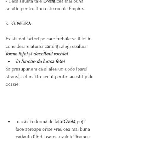
- Daca silueta ta e 
Ovala
, cea mai buna 
solutie pentru tine este rochia Empire.
3.  
COAFURA
Există doi factori pe care trebuie sa ii iei în 
considerare atunci când îți alegi coafura: 
forma feței
 și 
decolteul rochiei
.
In functie de forma fetei
Să presupunem că ai ales un updo (parul 
strans), cel mai frecvent pentru acest tip de 
ocazie.
 dacă ai o formă de față 
Ovală
, poți 
face aproape orice vrei, cea mai buna 
varianta fiind lasarea ovalului frumos 