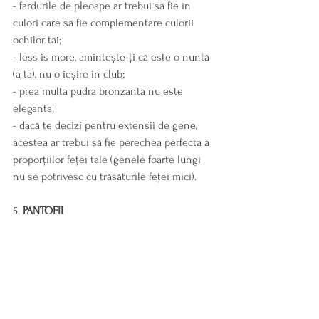
- fardurile de pleoape ar trebui să fie în 
culori care să fie complementare culorii 
ochilor tăi;
- less is more, amintește-ți că este o nuntă 
(a ta), nu o ieșire in club;
- prea multa pudra bronzanta nu este 
eleganta;
- dacă te decizi pentru extensii de gene, 
acestea ar trebui să fie perechea perfecta a 
proporțiilor feței tale (genele foarte lungi 
nu se potrivesc cu trăsăturile feței mici).
5. 
PANTOFII
In ceea ce priveste pantofii, există niste 
“asa da” si “asa nu”: