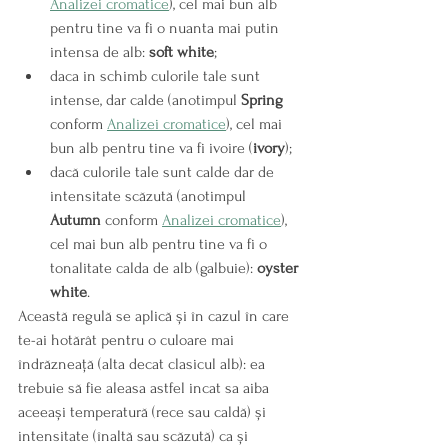
Analizei cromatice
), cel mai bun alb 
pentru tine va fi o nuanta mai putin 
intensa de alb: 
soft white
;
daca in schimb culorile tale sunt 
intense, dar calde (anotimpul 
Spring
conform 
Analizei cromatice
), cel mai 
bun alb pentru tine va fi ivoire (
ivory
);
dacă culorile tale sunt calde dar de 
intensitate scăzută (anotimpul 
Autumn
 conform 
Analizei cromatice
), 
cel mai bun alb pentru tine va fi o 
tonalitate calda de alb (galbuie): 
oyster 
white
.
Această regulă se aplică și în cazul în care 
te-ai hotărât pentru o culoare mai 
îndrăzneață (alta decat clasicul alb): ea 
trebuie să fie aleasa astfel incat sa aiba 
aceeași temperatură (rece sau caldă) și 
intensitate (înaltă sau scăzută) ca și 