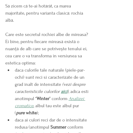
Să zicem că te-ai hotărât, ca marea 
majoritate, pentru varianta clasică: rochia 
albă.
Care este secretul rochiei albe de mireasa? 
Ei bine, pentru fiecare mireasă există o 
nuanță de alb care se potrivește tenului ei, 
cea care o va transforma in versiunea sa 
estetica optima:
daca culorile tale naturale (piele-par-
ochi) sunt reci si caracterizate de un 
grad inalt de intensitate
 (vezi despre 
caracteristicile culorilor 
aici
), 
adica esti 
anotimpul “
Winter
” conform 
Analizei 
cromatice
, 
albul tau este albul pur
(
pure
 white
);
daca ai culori reci dar de o intensitate 
redusa (anotimpul 
Summer
 conform 