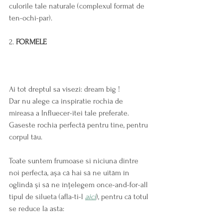
culorile tale naturale (complexul format de 
ten-ochi-par).
2. 
FORMELE
Ai tot dreptul sa visezi: dream big !
Dar nu alege ca inspiratie rochia de 
mireasa a Influecer-itei tale preferate. 
Gaseste rochia perfectă pentru tine, pentru 
corpul tău.
Toate suntem frumoase si niciuna dintre 
noi perfecta, așa că hai să ne uităm în 
oglindă și să ne înțelegem once-and-for-all 
tipul de silueta (afla-ti-l 
aici
), pentru că totul 
se reduce la asta: