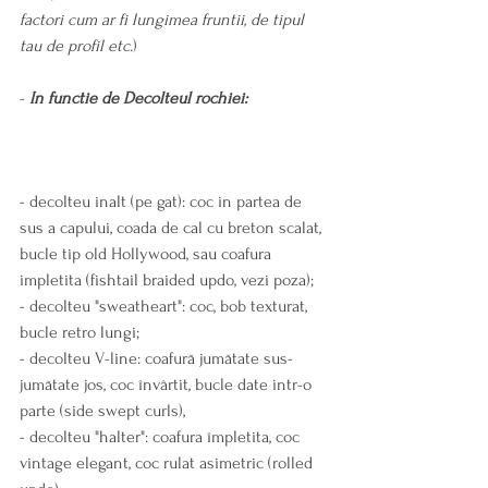
factori cum ar fi lungimea fruntii, de tipul 
tau de profil etc.
)
- 
In functie de Decolteul rochiei:
- decolteu inalt (pe gat): coc in partea de 
sus a capului, coada de cal cu breton scalat, 
bucle tip old Hollywood, sau coafura 
impletita (fishtail braided updo, vezi poza);
- decolteu "sweatheart": coc, bob texturat, 
bucle retro lungi;
- decolteu V-line: coafură jumătate sus-
jumătate jos, coc învârtit, bucle date intr-o 
parte (side swept curls),
- decolteu "halter": coafura împletita, coc 
vintage elegant, coc rulat asimetric (rolled 