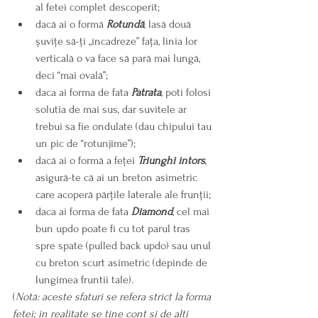
al fetei complet descoperit;
dacă ai o formă 
Rotundă
, lasă două 
șuvițe să-ți „încadreze” fața, linia lor 
verticală o va face să pară mai lungă, 
deci “mai ovală”;
daca ai forma de fata 
Patrata
, poti folosi 
solutia de mai sus, dar suvitele ar 
trebui sa fie ondulate (dau chipului tau 
un pic de “rotunjime”);
dacă ai o formă a feței 
Triunghi intors
, 
asigură-te că ai un breton asimetric 
care acoperă părțile laterale ale frunții;
daca ai forma de fata 
Diamond
, cel mai 
bun updo poate fi cu tot parul tras 
spre spate (pulled back updo) sau unul 
cu breton scurt asimetric (depinde de 
lungimea fruntii tale).
(
Notă: aceste sfaturi se refera strict la forma 
fetei; in realitate se tine cont si de alti 