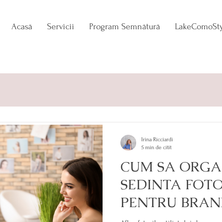
Acasă
Servicii
Program Semnătură
LakeComoSty
N
TRENDADDICT
ESENȚA APARENȚEI
Irina Ricciardi
5 min de citit
CUM SA ORGA
SEDINTA FOTO
PENTRU BRAN
PERSONAL