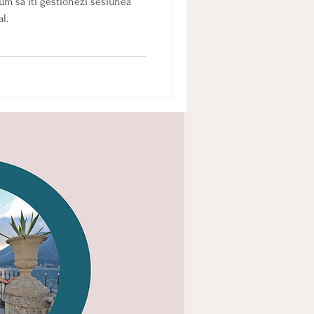
 cum să iti gestionezi sesiunea
l.