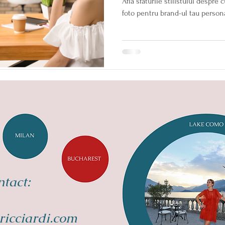
Afla sfaturile stilistului despre
foto pentru brand-ul tau persona
tact:
ricciardi.com