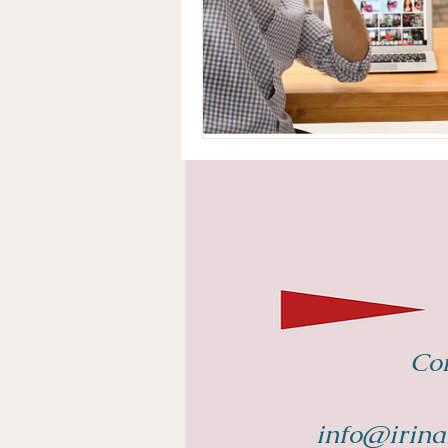
Con
info@irina