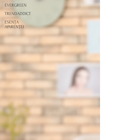
EVERGREEN
TRENDADDICT
ESENȚA
APARENȚEI