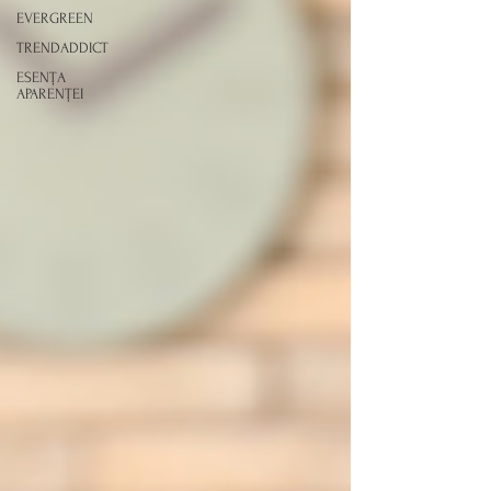
EVERGREEN
TRENDADDICT
ESENȚA
APARENȚEI