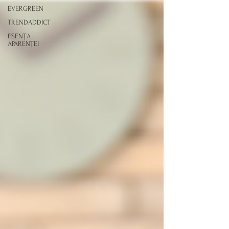
EVERGREEN
TRENDADDICT
ESENȚA
APARENȚEI