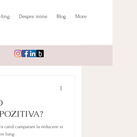
ling
Despre mine
Blog
More
Conectează-te/Înregistrează-te
O
POZITIVA?
ra cand cumparam la reducere si
en lung.