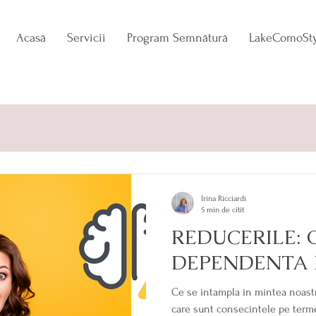
Acasă
Servicii
Program Semnătură
LakeComoSty
N
TRENDADDICT
ESENȚA APARENȚEI
Irina Ricciardi
5 min de citit
REDUCERILE: 
DEPENDENTA 
Ce se intampla in mintea noast
care sunt consecintele pe term