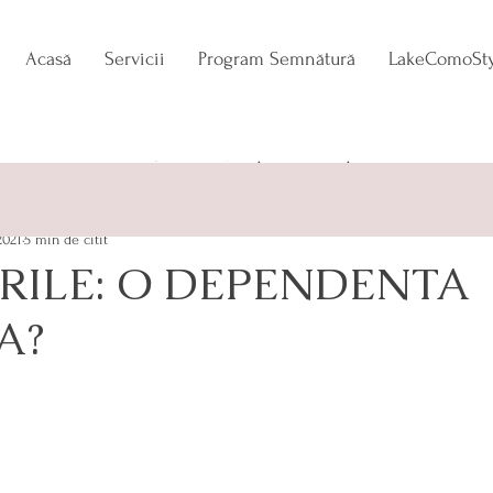
Acasă
Servicii
Program Semnătură
LakeComoSty
N
TRENDADDICT
ESENȚA APARENȚEI
2021
5 min de citit
RILE: O DEPENDENTA
A?