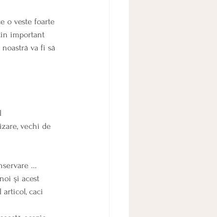
e o veste foarte 
utin important 
oastră va fi să 
izare, vechi de 
servare ...
oi și acest 
articol, caci 