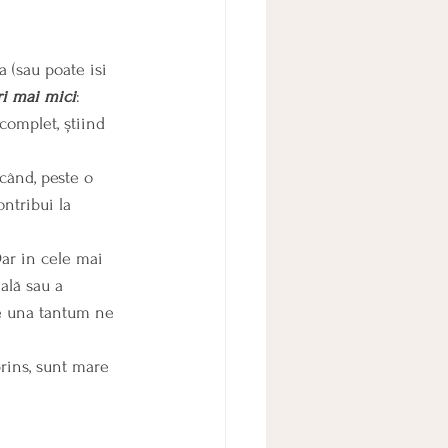
 (sau poate isi 
ri mai mici
:
complet, știind 
când, peste o 
ntribui la  
ar in cele mai 
ală sau a 
ie una tantum ne 
prins, sunt mare 