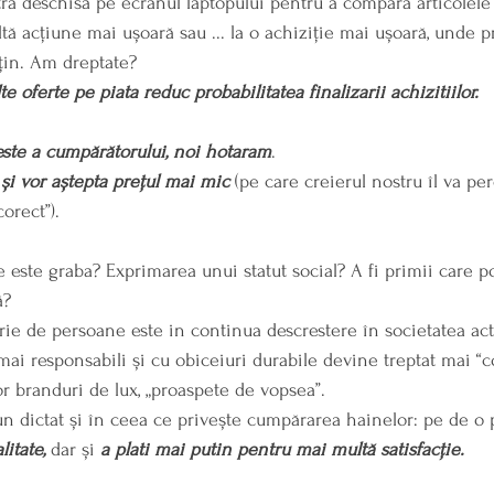
astra deschisă pe ecranul laptopului pentru a compara articole
 altă acțiune mai ușoară sau ... la o achiziție mai ușoară, unde 
țin. Am dreptate?
e oferte pe piata reduc probabilitatea finalizarii achizitiilor.
este a cumpărătorului, noi hotaram
.
 și vor aștepta prețul mai mic
 (pe care creierul nostru îl va p
corect”).
 este graba? Exprimarea unui statut social? A fi primii care p
ă?
rie de persoane este in continua descrestere în societatea actu
i responsabili și cu obiceiuri durabile devine treptat mai “co
or branduri de lux, „proaspete de vopsea”. 
n dictat și în ceea ce privește cumpărarea hainelor: pe de o 
itate, 
dar și 
a plati mai putin pentru mai multă satisfacție.