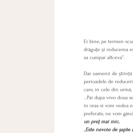
Ei bine, pe termen scu
drăguțe și reducerea e
sa cumpar altceva”.
Dar oamenii de știință 
perioadele de reduceri
care, în cele din urmă,
…Pai dupa vreo doua se
in oras si vom vedea et
preferate, ne vom gând
un preț mai mic.
„
Este nevoie de șapte 