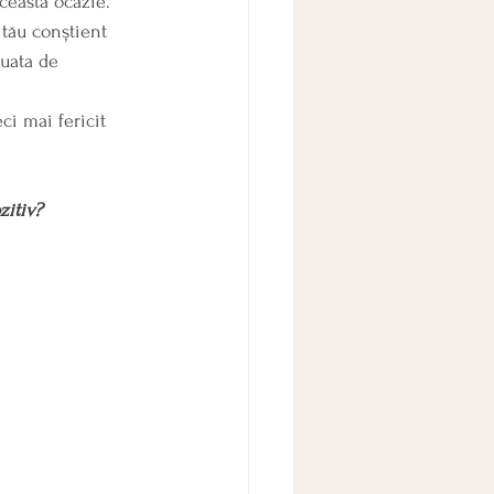
 tău conștient 
luata de 
ci mai fericit 
zitiv?