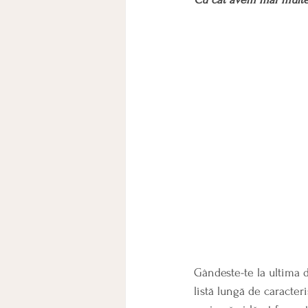
Gândeste-te la ultima d
listă lungă de caracter