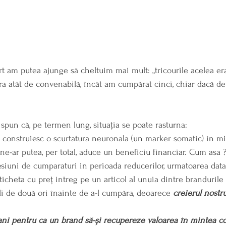
rt am putea ajunge să cheltuim mai mult: „tricourile acelea era
ra atât de convenabilă, încât am cumpărat cinci, chiar dacă de
spun că, pe termen lung, situația se poate rasturna: 
 construiesc o scurtatura neuronala (un marker somatic) în mi
 ne-ar putea, per total, aduce un beneficiu financiar. Cum asa 
siuni de cumparaturi in perioada reducerilor, urmatoarea dat
icheta cu preț intreg pe un articol al unuia dintre brandurile
i de două ori înainte de a-l cumpăra, deoarece 
creierul nostru
ani pentru ca un brand să-și recupereze valoarea în mintea c