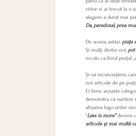
pariu că ai lăsat fere
viitor si ai trecut la o
alegere a durat mai pu
Da, paradoxal, prea mult
De aceea, astăzi 
piața 
Și mulți dintre noi 
pot
incolo ca fiind prețul „
Și să recunoaștem, care
noi articole de pe piaț
Ei bine, aceasta catego
demonstra că suntem ma
afișarea logo-urilor un
“
Less is more”
 devine u
articole și mai multă cal