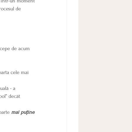
le într-un moment 
procesul de 
ercepe de acum 
oarta cele mai 
ală - a 
ol” decât 
parte 
mai puține 