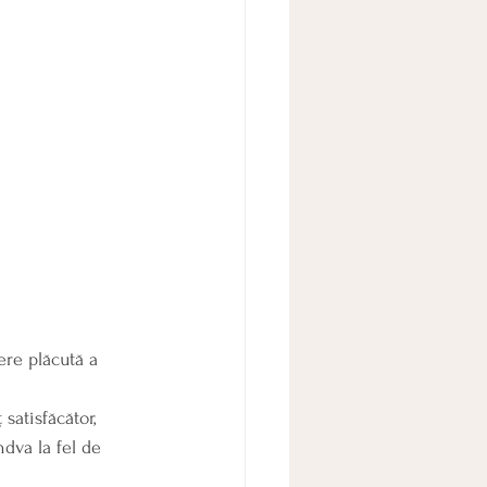
ere plăcută a 
satisfăcător, 
ndva la fel de 