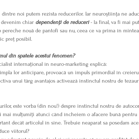
 dintre noi putem rezista reducerilor. Iar neuroștiința ne aduc
ă devenim chiar 
dependenți de reduceri 
- la final, va fi mai p
pereche nouă de pantofi sau nu, ceea ce va prima în mintea n
ic preț posibil.
mul din spatele acestui fenomen?
cialist internațional în neuro-marketing explică:
tiva unui târg avantajos activează instinctul nostru de tezaur
rilor, este vorba (din nou!) despre instinctul nostru de autocon
i mai mulțumiți atunci când încheiem o afacere bună pentru n
ant decât articolul în sine. Trebuie neaparat sa posedam acel 
duce viitorul?