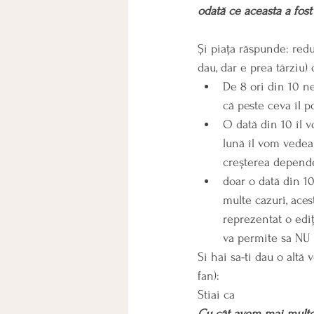
odată ce aceasta a fost
Și piața răspunde: redu
dau, dar e prea târziu) 
De 8 ori din 10 ne
că peste ceva îl 
O dată din 10 îl v
lună îl vom vedea 
creșterea depende
doar o dată din 10
multe cazuri, aces
reprezentat o ediț
va permite sa NU
Si hai sa-ti dau o altă
fan):
Stiai ca
Cu cât avem mai multe 