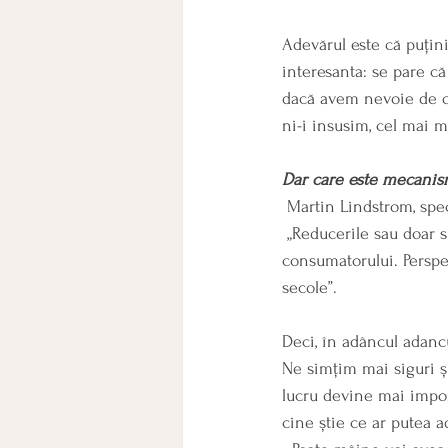
Adevărul este că puțini
interesanta: se pare c
dacă avem nevoie de o 
ni-i insusim, cel mai m
Dar care este mecanis
 Martin Lindstrom, spe
 „Reducerile sau doar simpla lor anticipare, provoacă un impuls primordial în creierul 
consumatorului. Perspec
secole”.
Deci, în adâncul adancu
Ne simțim mai siguri ș
lucru devine mai import
cine știe ce ar putea a