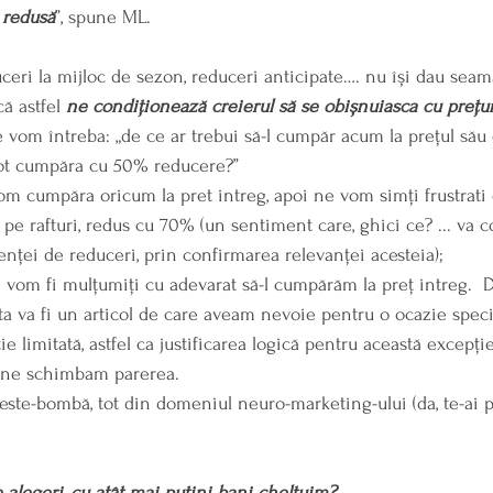
 redusă
”, spune ML.
ceri la mijloc de sezon, reduceri anticipate…. nu își dau seama
că astfel 
ne condiționează creierul să se obișnuiasca cu prețu
 vom întreba: „de ce ar trebui să-l cumpăr acum la prețul său 
pot cumpăra cu 50% reducere?”
om cumpăra oricum la pret intreg, apoi ne vom simți frustrati 
pe rafturi, redus cu 70% (un sentiment care, ghici ce? ... va co
nței de reduceri, prin confirmarea relevanței acesteia);
 vom fi mulțumiți cu adevarat să-l cumpărăm la preț intreg.  D
ta va fi un articol de care aveam nevoie pentru o ocazie speci
ie limitată, astfel ca justificarea logică pentru această excepț
 ne schimbam parerea.
 veste-bombă, tot din domeniul neuro-marketing-ului (da, te-ai 
alegeri, cu atât mai puțini bani cheltuim?