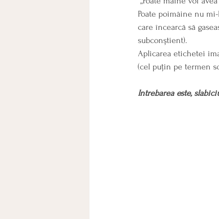
 „Poate mâine voi avea cu adevărat nevoie de el și voi regreta că nu am profitat de această ocazie. 
Poate poimâine nu mi-l 
care încearcă să gasea
subconștient).
Aplicarea etichetei imag
(cel puțin pe termen sc
Intrebarea este, slabic